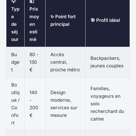
💡
💶
Typ
Prix
e
moy
✨ Point fort
🎯 Profil idéal
de
en
principal
séj
esti
our
mé
Bu
80 -
Accès
Backpackers,
dge
130
central,
jeunes couples
t
€
proche métro
Bo
Familles,
utiq
140
Design
voyageurs en
ue /
-
moderne,
solo
Co
200
services sur
recherchant du
nfo
€
mesure
calme
rt