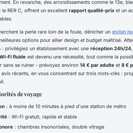
ment. En revanche, des arrondissements comme le 13e, bie
et le RER C, offrent un excellent
rapport qualité-prix
et un a
ables.
erchent la perle rare loin de la foule, dénicher un
stylish ho
meilleures options pour allier design et budget maîtrisé. Att
s : privilégiez un établissement avec une
réception 24h/24
Wi-Fi fluide
est devenu une nécessité, tout comme la possibi
er sans se ruiner - prévoyez environ
14 € par adulte
et
8 € 
es avis récents, en vous concentrant sur trois mots-clés : prop
il.
iorités de voyage
ion
: à moins de 10 minutes à pied d'une station de métro
ité
: Wi-Fi gratuit, rapide et stable
sonore
: chambres insonorisées, double vitrage