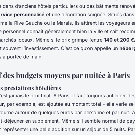
s dans d’anciens hôtels particuliers ou des bâtiments rénové
rvice personnalisé
et une décoration soignée. Situés dans 
me la Rive Gauche ou le Marais, ils attirent les voyageurs 
Le personnel connaît généralement bien la ville et sait rec
 marchés locaux. Même si le prix grimpe (entre
140 et 200 €
t souvent l’investissement. C’est ce qu’on appelle un
héber
s à portée de main.
 des budgets moyens par nuitée à Paris
es prestations hôtelières
’est jamais le prix final. À Paris, il faut toujours anticiper d
ur
, par exemple, est ajoutée au montant total - elle varie se
 tourne autour de quelques euros par personne et par nuit. 
etit-déjeuner en supplément. Même s’il semble normal de pa
t représenter une belle addition sur un séjour de 5 nuits. Pa