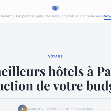
ueil
Actu
Bon plan
Camping
Croisière
Location
Tourisme
Vacance
Voy
VOYAGE
eilleurs hôtels à Pa
nction de votre bud
Adalric
02/06/2026 16:06
11 min de lecture
A