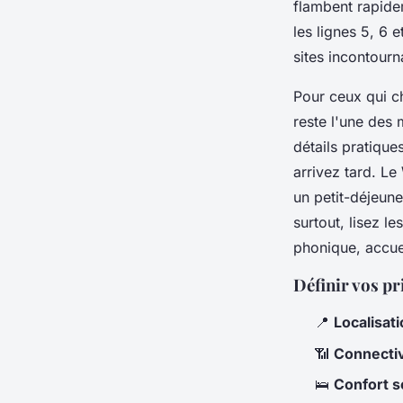
flambent rapide
les lignes 5, 6 
sites incontourn
Pour ceux qui ch
reste l'une des 
détails pratique
arrivez tard. Le
un petit-déjeun
surtout, lisez l
phonique, accue
Définir vos pr
📍
Localisat
📶
Connectiv
🛌
Confort 