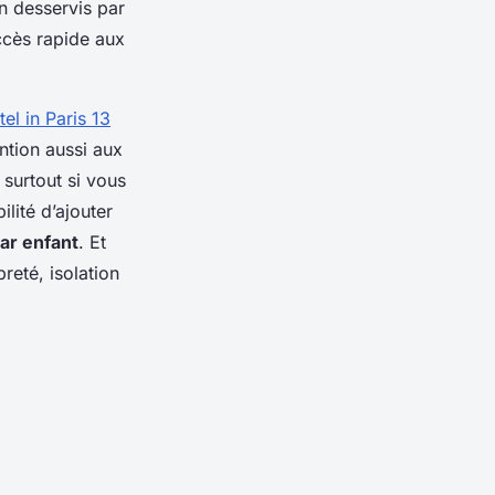
n desservis par
ccès rapide aux
tel in Paris 13
ention aussi aux
, surtout si vous
lité d’ajouter
par enfant
. Et
reté, isolation