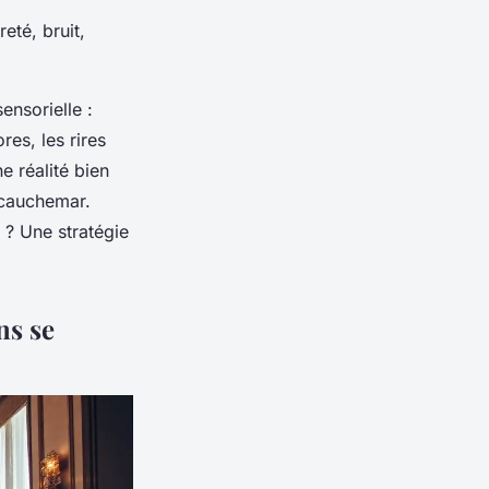
eté, bruit,
ensorielle :
res, les rires
e réalité bien
 cauchemar.
 ? Une stratégie
ns se