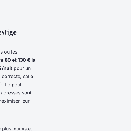
estige
s ou les
tre
80 et 130 € la
€/nuit
pour un
 correcte, salle
. Le petit-
s adresses sont
aximiser leur
plus intimiste.