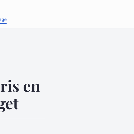
age
ris en
get