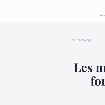
Acc
Accueil
›
Voyage
Les m
fo