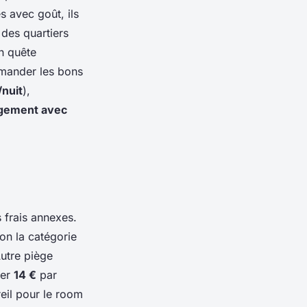
s avec goût, ils
des quartiers
en quête
ommander les bons
/nuit
),
gement avec
es frais annexes.
lon la catégorie
Autre piège
yer
14 €
par
reil pour le room