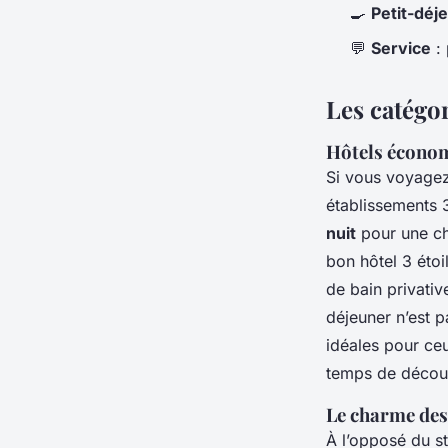
🍳
Petit-déj
💬
Service
: 
Les catégo
Hôtels économ
Si vous voyagez
établissements 3
nuit
pour une ch
bon hôtel 3 étoi
de bain privativ
déjeuner n’est p
idéales pour ce
temps de décou
Le charme des
À l’opposé du st