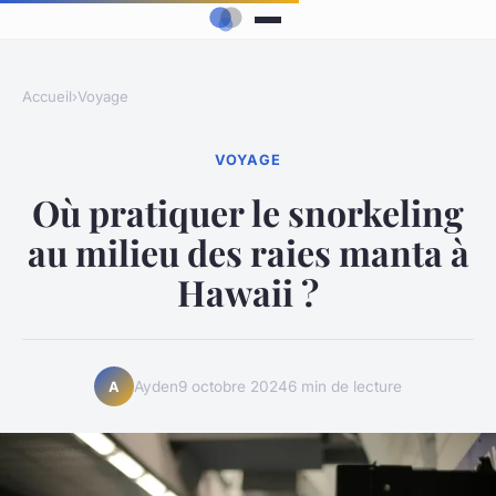
Accueil
›
Voyage
VOYAGE
Où pratiquer le snorkeling
au milieu des raies manta à
Hawaii ?
Ayden
9 octobre 2024
6 min de lecture
A